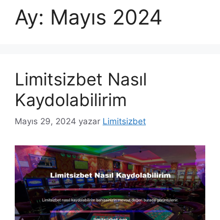
Ay:
Mayıs 2024
Limitsizbet Nasıl
Kaydolabilirim
Mayıs 29, 2024
yazar
Limitsizbet