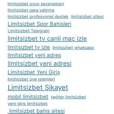
limitsizbet oyun seçenekleri
limitsizbet para yatirma
limitsizbet profesyonel destek
limitsizbet sitesi
Limitsizbet Spor Bahisleri
Limitsizbet Telegram
limitsizbet tv canli maç izle
limitsizbet tv izle
limitsizbet whatsapp
limitsizbet yeni adres
limitsizbet yeni adresi
Limitsizbet Yeni Giriş
limitsizbet üye i̇şlemleri
Limitsizbet Şikayet
mobil limitsizbet
twitter limitsizbet
yeni giris limitsizbet
limitsizbet bahis sitesi