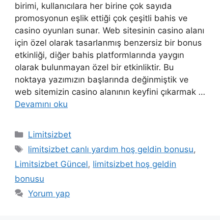
birimi, kullanıcılara her birine çok sayıda
promosyonun eşlik ettiği çok çeşitli bahis ve
casino oyunları sunar. Web sitesinin casino alanı
için özel olarak tasarlanmış benzersiz bir bonus
etkinliği, diğer bahis platformlarında yaygın
olarak bulunmayan özel bir etkinliktir. Bu
noktaya yazımızın başlarında değinmiştik ve
web sitemizin casino alanının keyfini çıkarmak …
Devamını oku
Kategoriler
Limitsizbet
Etiketler
limitsizbet canlı yardım hoş geldin bonusu
,
Limitsizbet Güncel
,
limitsizbet hoş geldin
bonusu
Yorum yap