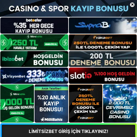
×
LİMİTSİZBET GİRİŞ İÇİN TIKLAYINIZ!