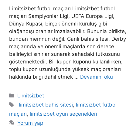
Limitsizbet futbol maçları Limitsizbet futbol
maçları Şampiyonlar Ligi, UEFA Europa Ligi,
Dünya Kupası, birçok önemli kuruluş gibi
olağandışı oranlar imzalayabilir. Bununla birlikte,
bundan memnun değil. Canlı bahis sitesi, Derby
maçlarında ve önemli maçlarda son derece
belirleyici sınırlar sunarak sahadaki tutkusunu
göstermektedir. Bir kupon kuponu kullanılırken,
toplu kupon uzunluğunda yüksek maç oranları
hakkında bilgi dahil etmek …
Devamını oku
Kategoriler
Limitsizbet
Etiketler
limitsizbet bahis sitesi
,
limitsizbet futbol
maçları
,
limitsizbet oyun seçenekleri
Yorum yap