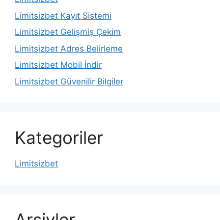
Limitsizbet Kayıt Sistemi
Limitsizbet Gelişmiş Çekim
Limitsizbet Adres Belirleme
Limitsizbet Mobil İndir
Limitsizbet Güvenilir Bilgiler
Kategoriler
Limitsizbet
Arşivler