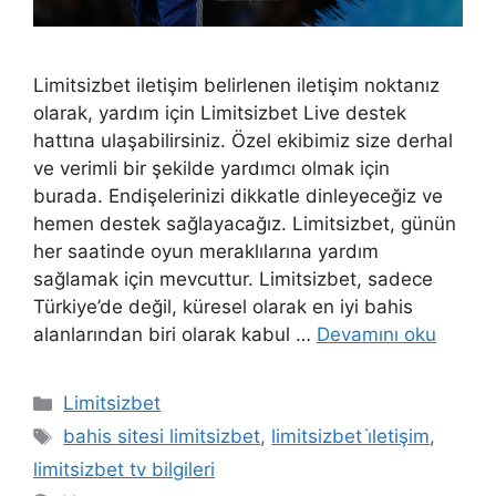
Limitsizbet iletişim belirlenen iletişim noktanız
olarak, yardım için Limitsizbet Live destek
hattına ulaşabilirsiniz. Özel ekibimiz size derhal
ve verimli bir şekilde yardımcı olmak için
burada. Endişelerinizi dikkatle dinleyeceğiz ve
hemen destek sağlayacağız. Limitsizbet, günün
her saatinde oyun meraklılarına yardım
sağlamak için mevcuttur. Limitsizbet, sadece
Türkiye’de değil, küresel olarak en iyi bahis
alanlarından biri olarak kabul …
Devamını oku
Kategoriler
Limitsizbet
Etiketler
bahis sitesi limitsizbet
,
limitsizbet i̇letişim
,
limitsizbet tv bilgileri