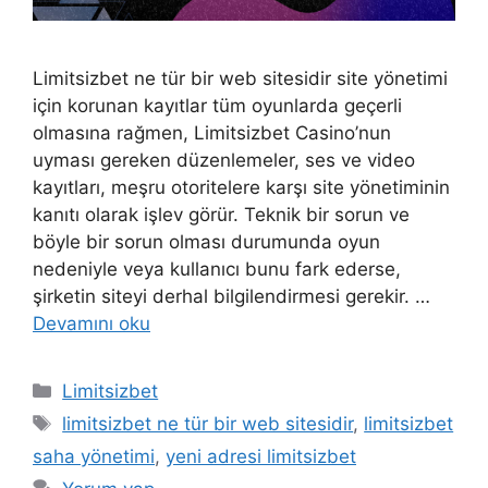
Limitsizbet ne tür bir web sitesidir site yönetimi
için korunan kayıtlar tüm oyunlarda geçerli
olmasına rağmen, Limitsizbet Casino’nun
uyması gereken düzenlemeler, ses ve video
kayıtları, meşru otoritelere karşı site yönetiminin
kanıtı olarak işlev görür. Teknik bir sorun ve
böyle bir sorun olması durumunda oyun
nedeniyle veya kullanıcı bunu fark ederse,
şirketin siteyi derhal bilgilendirmesi gerekir. …
Devamını oku
Kategoriler
Limitsizbet
Etiketler
limitsizbet ne tür bir web sitesidir
,
limitsizbet
saha yönetimi
,
yeni adresi limitsizbet