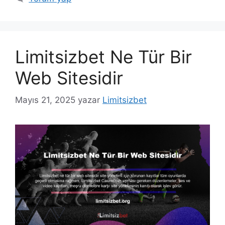
Limitsizbet Ne Tür Bir
Web Sitesidir
Mayıs 21, 2025
yazar
Limitsizbet