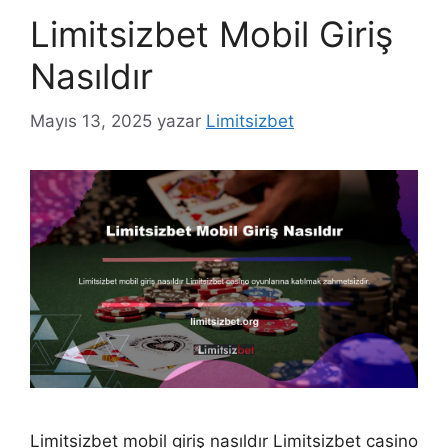
Limitsizbet Mobil Giriş
Nasıldır
Mayıs 13, 2025
yazar
Limitsizbet
Limitsizbet mobil giriş nasıldır Limitsizbet casino