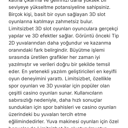
seviyeye yükseltme potansiyeline sahipsiniz.
Birçok kişi, basit bir oyun sağlayan 3D slot
oyunlarına katılmayı zahmetsiz bulur.
Limitsizbet 3D slot oyunları oyunculara gerçekçi
yapılar ve 3D efektler sağlar. Görüntü önceki Tip
2D yuvalarından daha yoğundur ve kazanma
oranındaki fark belirgindir. Büyütme işlemi
sırasında üretilen grafikler her zaman iyi
yazılmıştır ve verileri doğru bir şekilde temsil
eder. En yetenekli yazılım geliştiricileri en keyifli
oyun deneyimini yarattı. Limitsizbet, özellikle
spor oyunları ve 3D yuvalar için popüler olan
çeşitli casino oyunları sunar. Kullanıcıların
sabırsızlığı nedeniyle, daha hızlı sonuçlar
sundukları için spor bahisleri ve casino oyunları
üzerindeki bu yuvaları tercih etme
eğilimindedirler. Yuva makinesi oyunları için özel