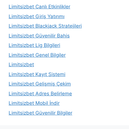
Limitsizbet Canlı Etkinlikler
Limitsizbet Giriş Yatırımı
Limitsizbet Blackjack Stratejileri
Limitsizbet Güvenilir Bahis
Limitsizbet Lig Bilgileri
Limitsizbet Genel Bilgiler
Limitsizbet
Limitsizbet Kayıt Sistemi
Limitsizbet Gelişmiş Çekim
Limitsizbet Adres Belirleme
Limitsizbet Mobil İndir
Limitsizbet Güvenilir Bilgiler