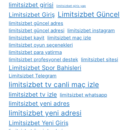
limitsizbet girisi
limitsizbet giris yap
Limitsizbet Güncel
Limitsizbet Giriş
limitsizbet güncel adres
limitsizbet güncel adresi
limitsizbet instagram
limitsizbet kayit
limitsizbet maç izle
limitsizbet oyun seçenekleri
limitsizbet para yatirma
limitsizbet profesyonel destek
limitsizbet sitesi
Limitsizbet Spor Bahisleri
Limitsizbet Telegram
limitsizbet tv canli maç izle
limitsizbet tv izle
limitsizbet whatsapp
limitsizbet yeni adres
limitsizbet yeni adresi
Limitsizbet Yeni Giriş