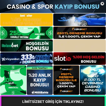
×
LİMİTSİZBET GİRİŞ İÇİN TIKLAYINIZ!