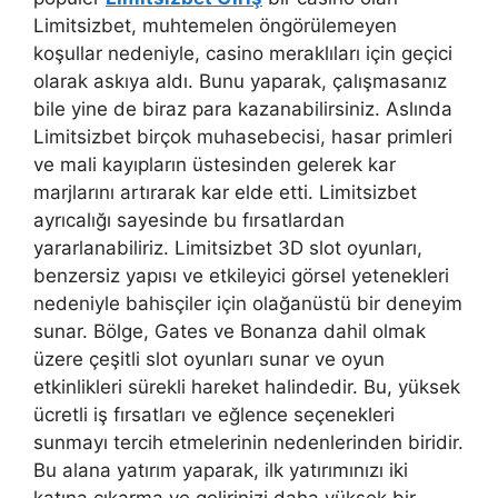
Limitsizbet, muhtemelen öngörülemeyen
koşullar nedeniyle, casino meraklıları için geçici
olarak askıya aldı. Bunu yaparak, çalışmasanız
bile yine de biraz para kazanabilirsiniz. Aslında
Limitsizbet birçok muhasebecisi, hasar primleri
ve mali kayıpların üstesinden gelerek kar
marjlarını artırarak kar elde etti. Limitsizbet
ayrıcalığı sayesinde bu fırsatlardan
yararlanabiliriz. Limitsizbet 3D slot oyunları,
benzersiz yapısı ve etkileyici görsel yetenekleri
nedeniyle bahisçiler için olağanüstü bir deneyim
sunar. Bölge, Gates ve Bonanza dahil olmak
üzere çeşitli slot oyunları sunar ve oyun
etkinlikleri sürekli hareket halindedir. Bu, yüksek
ücretli iş fırsatları ve eğlence seçenekleri
sunmayı tercih etmelerinin nedenlerinden biridir.
Bu alana yatırım yaparak, ilk yatırımınızı iki
katına çıkarma ve gelirinizi daha yüksek bir