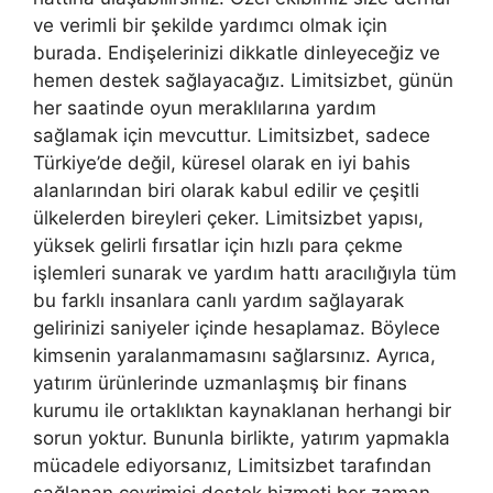
ve verimli bir şekilde yardımcı olmak için
burada. Endişelerinizi dikkatle dinleyeceğiz ve
hemen destek sağlayacağız. Limitsizbet, günün
her saatinde oyun meraklılarına yardım
sağlamak için mevcuttur. Limitsizbet, sadece
Türkiye’de değil, küresel olarak en iyi bahis
alanlarından biri olarak kabul edilir ve çeşitli
ülkelerden bireyleri çeker. Limitsizbet yapısı,
yüksek gelirli fırsatlar için hızlı para çekme
işlemleri sunarak ve yardım hattı aracılığıyla tüm
bu farklı insanlara canlı yardım sağlayarak
gelirinizi saniyeler içinde hesaplamaz. Böylece
kimsenin yaralanmamasını sağlarsınız. Ayrıca,
yatırım ürünlerinde uzmanlaşmış bir finans
kurumu ile ortaklıktan kaynaklanan herhangi bir
sorun yoktur. Bununla birlikte, yatırım yapmakla
mücadele ediyorsanız, Limitsizbet tarafından