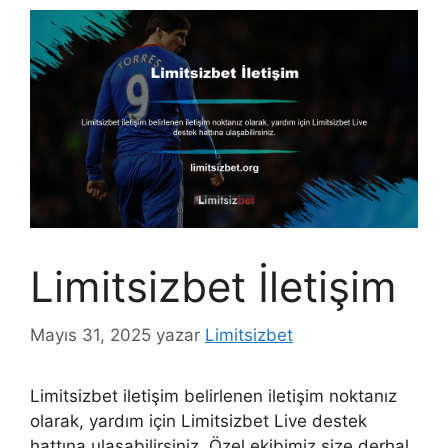
Limitsizbet İletişim
Mayıs 31, 2025
yazar
Limitsizbet
Limitsizbet iletişim belirlenen iletişim noktanız
olarak, yardım için Limitsizbet Live destek
hattına ulaşabilirsiniz. Özel ekibimiz size derhal