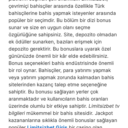
çevrimiçi bahisçiler arasında özellikle Türk
bahisçilerine bahis yapmak isteyenler arasında
popüler bir seçimdir. Bu bölüm bir dizi bonus
sunar ve size en uygun olanı seçme
özgürlüğüne sahipsiniz. Site, depozito olmadan
ek ödüller sunarken, bazıları erişmek için
depozito gerektirir. Bu bonuslara uyarak özel
gününüzde önemli bir kâr elde edebilirsiniz.
Bonus seçenekleri bahis endüstrisinde önemli
bir rol oynar. Bahisçiler, para yatırımı yapmak
veya yatırım yapmak zorunda kalmadan bahis
sitelerinden kazanç talep etme seçeneğine
sahiptir. Bu bonusu sağlayan yerler çok
aranmaktadır ve kullanıcıların bahis oranları
üzerinde olumlu bir etkiye sahiptir.
Limitsizbet tv
bilgileri
mükemmel bir bahis sitesidir. Jackpot
kazananlarına sıklıkla önemli bonuslar sağlayan
popüler
Limitsizbet Giriş
bir casino olan