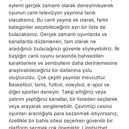
eylemi gerçek zamanlı olarak deneyimleyerek
oyunun canlı televizyon yayınına tanık
olacaksınız. Bu canlı yayına ek olarak, farklı
kategoriler seçebileceğiniz ayrı bir liste de
bulacaksınız. Gerçek zamanlı oyunlarda ve
kanallarda düzenlenen, tam olarak ne
aradığınızı bulacağınızı güvenle söyleyebiliriz. İlk
başlığın canlı oyunu sırasında bahsedilen
karakterlere ve sembollere daha derinlemesine
araştırabileceğiniz bir dallanma yolu
oluşturuldu. Çok çeşitli yayınlar mevcuttur.
Basketbol, ​​tenis, futbol, ​​voleybol, e-spor ve
diğer sporları deneyin. Takip ettiğiniz veya
yatırım yaptığınız kanallar, bir listeden seçilerek
veya arayarak sergilenebilir. Çevrimiçi casino
oyunları aracılığıyla para kazanmak istiyorsanız,
özellikle bir bahis sitesi seçerken güvenilir bir
platform seçmek çok önemlidir. Limitsizbet,