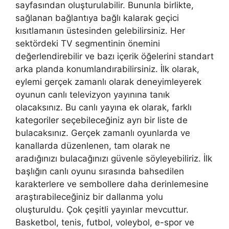
sayfasından oluşturulabilir. Bununla birlikte,
sağlanan bağlantıya bağlı kalarak geçici
kısıtlamanın üstesinden gelebilirsiniz. Her
sektördeki TV segmentinin önemini
değerlendirebilir ve bazı içerik öğelerini standart
arka planda konumlandırabilirsiniz. İlk olarak,
eylemi gerçek zamanlı olarak deneyimleyerek
oyunun canlı televizyon yayınına tanık
olacaksınız. Bu canlı yayına ek olarak, farklı
kategoriler seçebileceğiniz ayrı bir liste de
bulacaksınız. Gerçek zamanlı oyunlarda ve
kanallarda düzenlenen, tam olarak ne
aradığınızı bulacağınızı güvenle söyleyebiliriz. İlk
başlığın canlı oyunu sırasında bahsedilen
karakterlere ve sembollere daha derinlemesine
araştırabileceğiniz bir dallanma yolu
oluşturuldu. Çok çeşitli yayınlar mevcuttur.
Basketbol, ​​tenis, futbol, ​​voleybol, e-spor ve