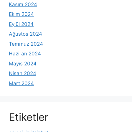
Kasım 2024
Ekim 2024
Eylül 2024
Ağustos 2024
Temmuz 2024
Haziran 2024
Mayıs 2024
Nisan 2024
Mart 2024
Etiketler