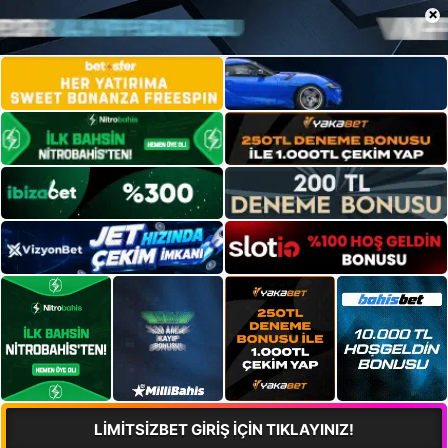
×
LİMİTSİZBET GİRİŞ İÇİN TIKLAYINIZ!