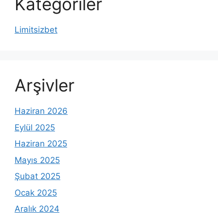
Kategoriler
Limitsizbet
Arşivler
Haziran 2026
Eylül 2025
Haziran 2025
Mayıs 2025
Şubat 2025
Ocak 2025
Aralık 2024