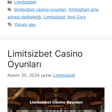
Kategoriler
Limitsizbet
Etiketler
limitsizbet casino oyunları
,
limitsizbet giriş
adresi değişikliği
,
Limitsizbet Yeni Giriş
Yorum yap
Limitsizbet Casino
Oyunları
Kasım 30, 2024
yazar
Limitsizbet