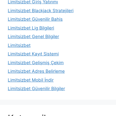
Limitsizbet Giriş Yatırımı
Limitsizbet Blackjack Stratejileri
Limitsizbet Güvenilir Bahis
Limitsizbet Lig Bilgileri
Limitsizbet Genel Bilgiler
Limitsizbet
Limitsizbet Kayıt Sistemi
Limitsizbet Gelişmiş Çekim
Limitsizbet Adres Belirleme
Limitsizbet Mobil İndir
Limitsizbet Güvenilir Bilgiler