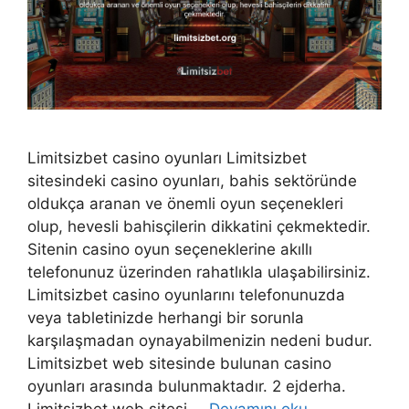
Limitsizbet casino oyunları Limitsizbet
sitesindeki casino oyunları, bahis sektöründe
oldukça aranan ve önemli oyun seçenekleri
olup, hevesli bahisçilerin dikkatini çekmektedir.
Sitenin casino oyun seçeneklerine akıllı
telefonunuz üzerinden rahatlıkla ulaşabilirsiniz.
Limitsizbet casino oyunlarını telefonunuzda
veya tabletinizde herhangi bir sorunla
karşılaşmadan oynayabilmenizin nedeni budur.
Limitsizbet web sitesinde bulunan casino
oyunları arasında bulunmaktadır. 2 ejderha.