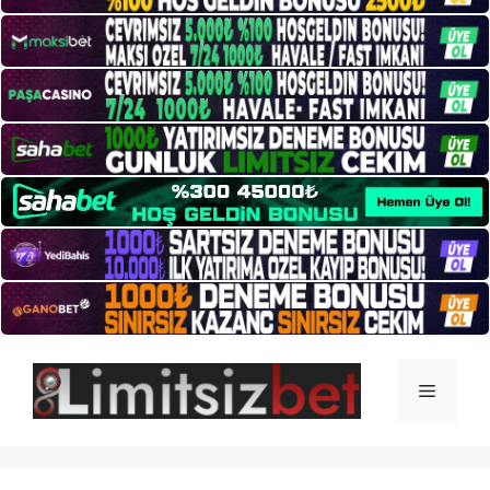
İçeriğe
atla
Menü