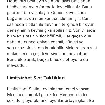
Hedefinizi belirleyin ve daha akıcı bir alanda
Limitsizbet oyun formu
ilerleyebilirsiniz. Bunu
gecikmeden yakalayın. Güncel kaynaklara
bağlanmak da mümkündür. slotları için, Canlı
casinoda slotları ile devrim niteliğinde bir oyun
deneyiminin keyfini çıkarabilirsiniz. Son yıllarda
bu web sitesinin slot bölümü, Her geçen gün
daha da güncelleniyor, verimli, güncel ve
sorunsuz bir sistem kurulabilir. Makaralarda slot
makinelerinin çeşitli versiyonları mevcuttur.
Buna ek olarak, başka birçok slot oyunu da
mevcuttur.
Limitsizbet Slot Taktikleri
Limitsizbet Slotlar, oyunlarının temel yapısını
iyice incelemenizi gerektirir. Her oyun farklı
şekilde işleyerek farklı oyunlar ortaya çıkar. Bu