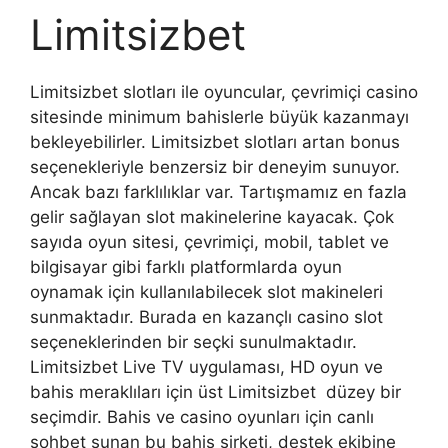
Limitsizbet
Limitsizbet slotları ile oyuncular, çevrimiçi casino
sitesinde minimum bahislerle büyük kazanmayı
bekleyebilirler. Limitsizbet slotları artan bonus
seçenekleriyle benzersiz bir deneyim sunuyor.
Ancak bazı farklılıklar var. Tartışmamız en fazla
gelir sağlayan slot makinelerine kayacak. Çok
sayıda oyun sitesi, çevrimiçi, mobil, tablet ve
bilgisayar gibi farklı platformlarda oyun
oynamak için kullanılabilecek slot makineleri
sunmaktadır. Burada en kazançlı casino slot
seçeneklerinden bir seçki sunulmaktadır.
Limitsizbet Live TV uygulaması, HD oyun ve
bahis meraklıları için üst Limitsizbet düzey bir
seçimdir. Bahis ve casino oyunları için canlı
sohbet sunan bu bahis şirketi, destek ekibine