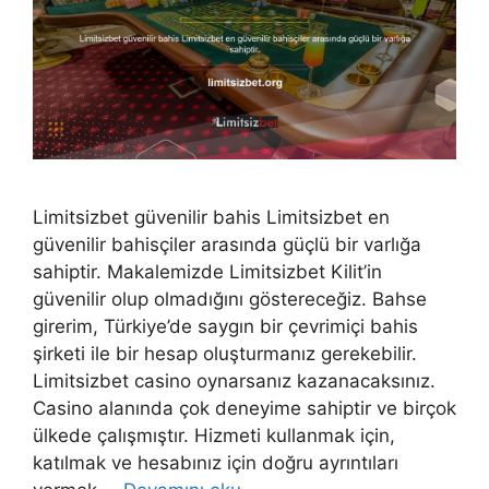
Limitsizbet güvenilir bahis Limitsizbet en
güvenilir bahisçiler arasında güçlü bir varlığa
sahiptir. Makalemizde Limitsizbet Kilit’in
güvenilir olup olmadığını göstereceğiz. Bahse
girerim, Türkiye’de saygın bir çevrimiçi bahis
şirketi ile bir hesap oluşturmanız gerekebilir.
Limitsizbet casino oynarsanız kazanacaksınız.
Casino alanında çok deneyime sahiptir ve birçok
ülkede çalışmıştır. Hizmeti kullanmak için,
katılmak ve hesabınız için doğru ayrıntıları