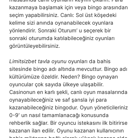
kazanmaya başlamak için veya bingo arasından
seçim yapabilirsiniz. Canlı: Sol üst köşedeki
kelime sizi anında oynanabilecek oyunlara
yönlendirir. Sonraki Oturum’ u seçerek bir
sonraki oturumda katılabileceğiniz oyunları
görüntüleyebilirsiniz.
Limitsizbet tavla oyunu
oyunları da bahis
sitesinde bingo adı altında mevcuttur. Bingo adı
kültürümüze özeldir. Neden? Bingo oynayan
oyuncular çok sayıda ülkeye ulaşabilir.
Casinonun en karlı şekli, canlı oyun masalarında
oynayabileceğiniz ve saf şansla iyi para
kazanabileceğiniz bingodur. Oyun yöneticileriniz
0-9′ un nasıl tamamlanacağı konusunda
rehberlik sağlar. Bir oyuncu istekasını ilk bitirirse
kazanan ilan edilir. Oyunu kazanan kullanıcının