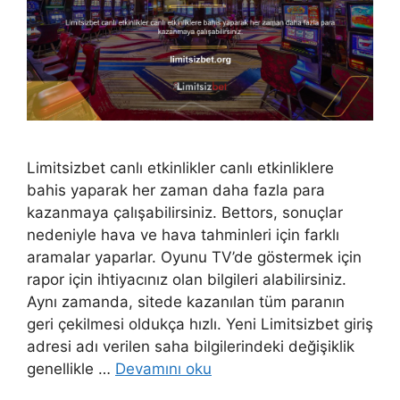
Limitsizbet canlı etkinlikler canlı etkinliklere
bahis yaparak her zaman daha fazla para
kazanmaya çalışabilirsiniz. Bettors, sonuçlar
nedeniyle hava ve hava tahminleri için farklı
aramalar yaparlar. Oyunu TV’de göstermek için
rapor için ihtiyacınız olan bilgileri alabilirsiniz.
Aynı zamanda, sitede kazanılan tüm paranın
geri çekilmesi oldukça hızlı. Yeni Limitsizbet giriş
adresi adı verilen saha bilgilerindeki değişiklik
genellikle …
Devamını oku