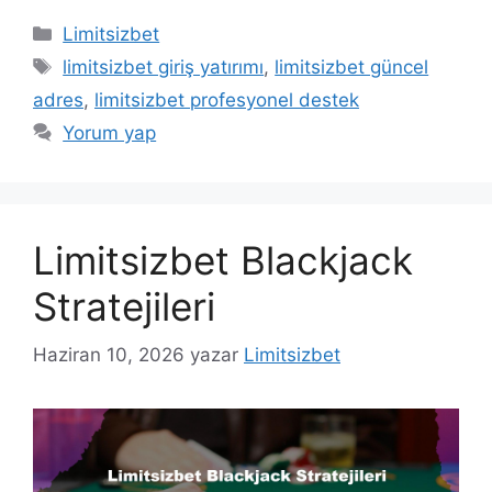
Kategoriler
Limitsizbet
Etiketler
limitsizbet giriş yatırımı
,
limitsizbet güncel
adres
,
limitsizbet profesyonel destek
Yorum yap
Limitsizbet Blackjack
Stratejileri
Haziran 10, 2026
yazar
Limitsizbet