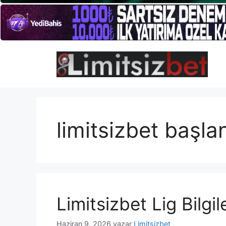
İçeriğe
atla
limitsizbet başl
Limitsizbet Lig Bilgile
Haziran 9, 2026
yazar
Limitsizbet