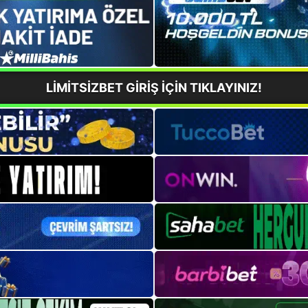
LİMİTSİZBET GİRİŞ İÇİN TIKLAYINIZ!