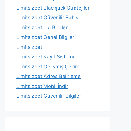
Limitsizbet Blackjack Stratejileri
Limitsizbet Güvenilir Bahis
Limitsizbet Lig Bilgileri
Limitsizbet Genel Bilgiler
Limitsizbet
Limitsizbet Kayıt Sistemi
Limitsizbet Gelişmiş Çekim
Limitsizbet Adres Belirleme
Limitsizbet Mobil İndir
Limitsizbet Güvenilir Bilgiler