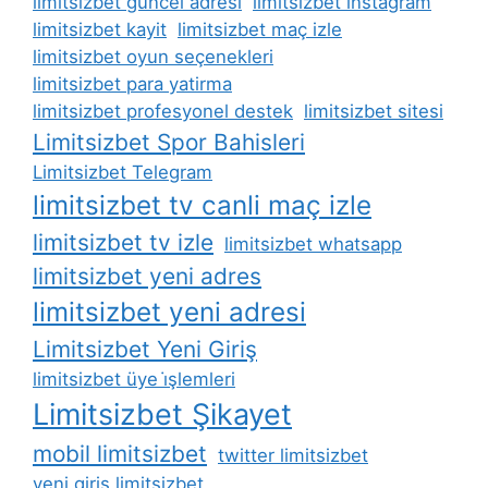
limitsizbet güncel adresi
limitsizbet instagram
limitsizbet kayit
limitsizbet maç izle
limitsizbet oyun seçenekleri
limitsizbet para yatirma
limitsizbet profesyonel destek
limitsizbet sitesi
Limitsizbet Spor Bahisleri
Limitsizbet Telegram
limitsizbet tv canli maç izle
limitsizbet tv izle
limitsizbet whatsapp
limitsizbet yeni adres
limitsizbet yeni adresi
Limitsizbet Yeni Giriş
limitsizbet üye i̇şlemleri
Limitsizbet Şikayet
mobil limitsizbet
twitter limitsizbet
yeni giris limitsizbet