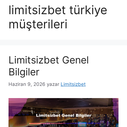
limitsizbet türkiye
müşterileri
Limitsizbet Genel
Bilgiler
Haziran 9, 2026
yazar
Limitsizbet