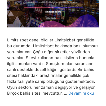
Limitsizbet genel bilgiler Limitsizbet genellikle
bu durumda. Limitsizbet hakkında bazı olumsuz
yorumlar var. Çoğu diğer şirketler yüzünden
yorumlar. Siteyi kullanan bazı kişilerin bununla
ilgili sorunları vardır. Soruşturmalar, sorunların
canlı destekle düzeltildiğini gösterdi. Bir bahis
sitesi hakkındaki araştırmalar genellikle çok
fazla faaliyete sahip olduğunu göstermektedir.
Oyun sektörü her zaman değişiyor ve gelişiyor.
Birçok bahis sitesi mevcuttur. …
Devamını oku