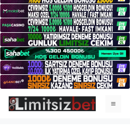
İçeriğe
atla
Menü