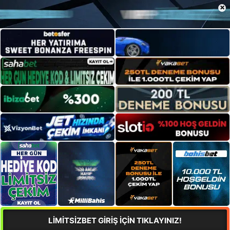
×
LİMİTSİZBET GİRİŞ İÇİN TIKLAYINIZ!