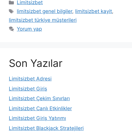
Kategoriler
Limitsizbet
Etiketler
limitsizbet genel bilgiler
,
limitsizbet kayit
,
limitsizbet türkiye müşterileri
Yorum yap
Son Yazılar
Limitsizbet Adresi
Limitsizbet Giriş
Limitsizbet Çekim Sınırları
Limitsizbet Canlı Etkinlikler
Limitsizbet Giriş Yatırımı
Limitsizbet Blackjack Stratejileri