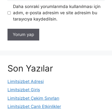
Daha sonraki yorumlarımda kullanılması için
adım, e-posta adresim ve site adresim bu
tarayıcıya kaydedilsin.
Son Yazılar
Limitsizbet Adresi
Limitsizbet Giriş
Limitsizbet Çekim Sınırları
Limitsizbet Canlı Etkinlikler