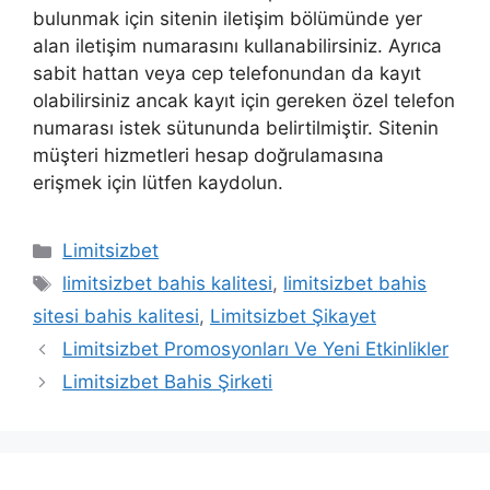
bulunmak için sitenin iletişim bölümünde yer
alan iletişim numarasını kullanabilirsiniz. Ayrıca
sabit hattan veya cep telefonundan da kayıt
olabilirsiniz ancak kayıt için gereken özel telefon
numarası istek sütununda belirtilmiştir. Sitenin
müşteri hizmetleri hesap doğrulamasına
erişmek için lütfen kaydolun.
Kategoriler
Limitsizbet
Etiketler
limitsizbet bahis kalitesi
,
limitsizbet bahis
sitesi bahis kalitesi
,
Limitsizbet Şikayet
Limitsizbet Promosyonları Ve Yeni Etkinlikler
Limitsizbet Bahis Şirketi