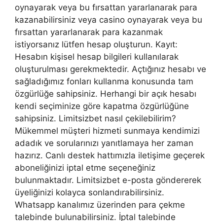
oynayarak veya bu fırsattan yararlanarak para
kazanabilirsiniz veya casino oynayarak veya bu
fırsattan yararlanarak para kazanmak
istiyorsanız lütfen hesap oluşturun. Kayıt:
Hesabın kişisel hesap bilgileri kullanılarak
oluşturulması gerekmektedir. Açtığınız hesabı ve
sağladığımız fonları kullanma konusunda tam
özgürlüğe sahipsiniz. Herhangi bir açık hesabı
kendi seçiminize göre kapatma özgürlüğüne
sahipsiniz. Limitsizbet nasıl çekilebilirim?
Mükemmel müşteri hizmeti sunmaya kendimizi
adadık ve sorularınızı yanıtlamaya her zaman
hazırız. Canlı destek hattımızla iletişime geçerek
aboneliğinizi iptal etme seçeneğiniz
bulunmaktadır. Limitsizbet e-posta göndererek
üyeliğinizi kolayca sonlandırabilirsiniz.
Whatsapp kanalımız üzerinden para çekme
talebinde bulunabilirsiniz. İptal talebinde