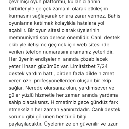
çevrimiçi oyun platformu, kullanıcılarının
birbirleriyle gerçek zamanlı olarak etkileşim
kurmasını sağlayarak onlara zarar vermez. Bahis
oyunlarına katılmak kolaylıkla hatalara yol
açabilir. Bir oyun sitesi olarak üyelerinin
memnuniyeti son derece önemlidir. Canlı destek
ekibiyle iletişime geçmek için web sitesinde
verilen telefon numarasını aramanız yeterlidir.
Her üyenin endişelerini anında çözebilecek
yeterli insan gücümüz var. Limitsizbet 7/24
destek yardım hattı, birden fazla dilde hizmet
veren özel profesyonellerden oluşan bir ekip
sağlar. Nerede olursanız olun, yardımsever ve
güler yüzlü hizmetle her zaman anında yardıma
sahip olacaksınız. Hizmetimiz gece gündüz fark
etmeksizin her zaman yanınızdadır. Canlı destek
sorunu gibi görünen her türlü bilgi
paylaşılacaktır. Üyelerimize en güvenilir ve uzun