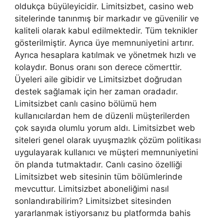
oldukça büyüleyicidir. Limitsizbet, casino web
sitelerinde tanınmış bir markadır ve güvenilir ve
kaliteli olarak kabul edilmektedir. Tüm teknikler
gösterilmiştir. Ayrıca üye memnuniyetini artırır.
Ayrıca hesaplara katılmak ve yönetmek hızlı ve
kolaydır. Bonus oranı son derece cömerttir.
Üyeleri aile gibidir ve Limitsizbet doğrudan
destek sağlamak için her zaman oradadır.
Limitsizbet canlı casino bölümü hem
kullanıcılardan hem de düzenli müşterilerden
çok sayıda olumlu yorum aldı. Limitsizbet web
siteleri genel olarak uyuşmazlık çözüm politikası
uygulayarak kullanıcı ve müşteri memnuniyetini
ön planda tutmaktadır. Canlı casino özelliği
Limitsizbet web sitesinin tüm bölümlerinde
mevcuttur. Limitsizbet aboneliğimi nasıl
sonlandırabilirim? Limitsizbet sitesinden
yararlanmak istiyorsanız bu platformda bahis