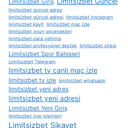
Limitsizbet Güncel
Limitsizbet Giriş
limitsizbet güncel adres
limitsizbet güncel adresi
limitsizbet instagram
limitsizbet kayit
limitsizbet maç izle
limitsizbet oyun seçenekleri
limitsizbet para yatirma
limitsizbet profesyonel destek
limitsizbet sitesi
Limitsizbet Spor Bahisleri
Limitsizbet Telegram
limitsizbet tv canli maç izle
limitsizbet tv izle
limitsizbet whatsapp
limitsizbet yeni adres
limitsizbet yeni adresi
Limitsizbet Yeni Giriş
limitsizbet üye i̇şlemleri
Limitsizbet Şikayet