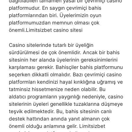
dağıtılabilen tamamen yasal bir çevrimiçi casino
platformudur. En saygın çevrimiçi bahis
platformlarından biri. Üyelerimizin oyun
platformumuzdan memnun olması çok
önemli.Limitsizbet casino sitesi
Casino sitelerinde tutarlı bir üyeliğin
sürdürülmesi de çok önemlidir. Ancak bir bahis
sitesinin her alanda üyelerinin gereksinimlerini
karşılaması gerekir. Bahisçiler bahis platformunu
seçerken dikkatli olmalıdır. Bazı çevrimiçi casino
platformları kendinizi hayal kırıklığına uğramış ve
tatminsiz hissetmenize neden olabilir. Bu
aldatıcı programların yaygınlığı nedeniyle, casino
sitelerinin üyeleri genellikle tuzaklarına düşmeye
teşvik edilmektedir. Bu, bahis sitesinin canlı
destek hattından anında yanıt almanın çok
önemli olduğu anlamına gelir. Limitsizbet