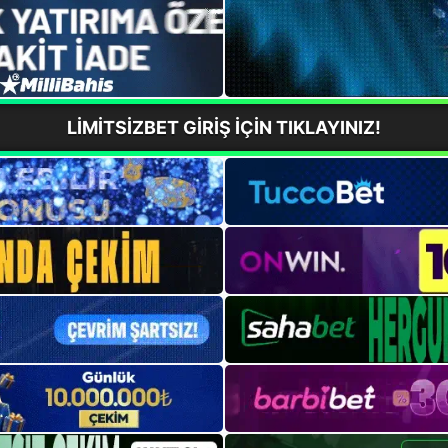
LİMİTSİZBET GİRİŞ İÇİN TIKLAYINIZ!