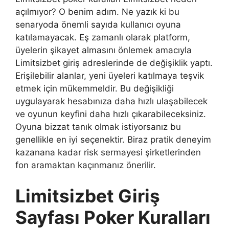
açılmıyor? O benim adım. Ne yazık ki bu
senaryoda önemli sayıda kullanıcı oyuna
katılamayacak. Eş zamanlı olarak platform,
üyelerin şikayet almasını önlemek amacıyla
Limitsizbet giriş adreslerinde de değişiklik yaptı.
Erişilebilir alanlar, yeni üyeleri katılmaya teşvik
etmek için mükemmeldir. Bu değişikliği
uygulayarak hesabınıza daha hızlı ulaşabilecek
ve oyunun keyfini daha hızlı çıkarabileceksiniz.
Oyuna bizzat tanık olmak istiyorsanız bu
genellikle en iyi seçenektir. Biraz pratik deneyim
kazanana kadar risk sermayesi şirketlerinden
fon aramaktan kaçınmanız önerilir.
Limitsizbet Giriş
Sayfası Poker Kuralları