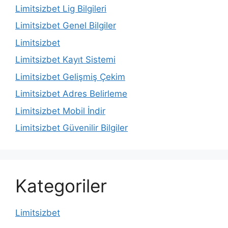
Limitsizbet Lig Bilgileri
Limitsizbet Genel Bilgiler
Limitsizbet
Limitsizbet Kayıt Sistemi
Limitsizbet Gelişmiş Çekim
Limitsizbet Adres Belirleme
Limitsizbet Mobil İndir
Limitsizbet Güvenilir Bilgiler
Kategoriler
Limitsizbet