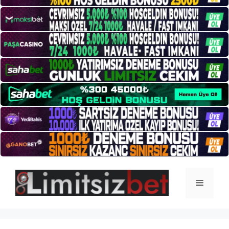
İçeriğe
atla
Menü