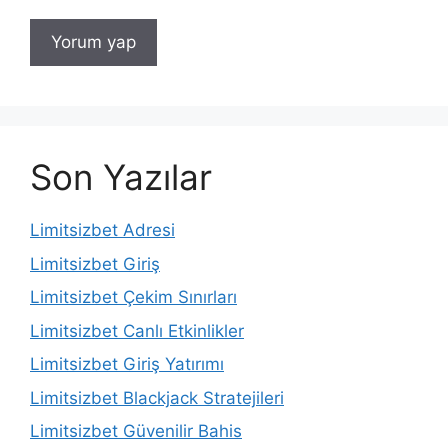
Son Yazılar
Limitsizbet Adresi
Limitsizbet Giriş
Limitsizbet Çekim Sınırları
Limitsizbet Canlı Etkinlikler
Limitsizbet Giriş Yatırımı
Limitsizbet Blackjack Stratejileri
Limitsizbet Güvenilir Bahis