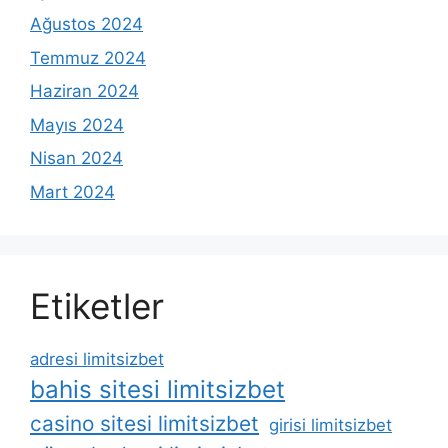
Ağustos 2024
Temmuz 2024
Haziran 2024
Mayıs 2024
Nisan 2024
Mart 2024
Etiketler
adresi limitsizbet
bahis sitesi limitsizbet
casino sitesi limitsizbet
girisi limitsizbet