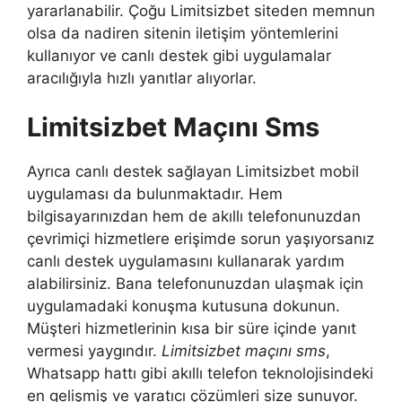
yararlanabilir. Çoğu Limitsizbet siteden memnun
olsa da nadiren sitenin iletişim yöntemlerini
kullanıyor ve canlı destek gibi uygulamalar
aracılığıyla hızlı yanıtlar alıyorlar.
Limitsizbet Maçını Sms
Ayrıca canlı destek sağlayan Limitsizbet mobil
uygulaması da bulunmaktadır. Hem
bilgisayarınızdan hem de akıllı telefonunuzdan
çevrimiçi hizmetlere erişimde sorun yaşıyorsanız
canlı destek uygulamasını kullanarak yardım
alabilirsiniz. Bana telefonunuzdan ulaşmak için
uygulamadaki konuşma kutusuna dokunun.
Müşteri hizmetlerinin kısa bir süre içinde yanıt
vermesi yaygındır.
Limitsizbet maçını sms
,
Whatsapp hattı gibi akıllı telefon teknolojisindeki
en gelişmiş ve yaratıcı çözümleri size sunuyor.