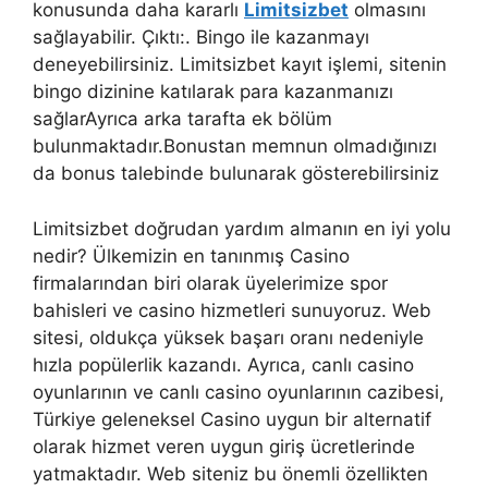
konusunda daha kararlı
Limitsizbet
olmasını
sağlayabilir. Çıktı:. Bingo ile kazanmayı
deneyebilirsiniz. Limitsizbet kayıt işlemi, sitenin
bingo dizinine katılarak para kazanmanızı
sağlarAyrıca arka tarafta ek bölüm
bulunmaktadır.Bonustan memnun olmadığınızı
da bonus talebinde bulunarak gösterebilirsiniz
Limitsizbet doğrudan yardım almanın en iyi yolu
nedir? Ülkemizin en tanınmış Casino
firmalarından biri olarak üyelerimize spor
bahisleri ve casino hizmetleri sunuyoruz. Web
sitesi, oldukça yüksek başarı oranı nedeniyle
hızla popülerlik kazandı. Ayrıca, canlı casino
oyunlarının ve canlı casino oyunlarının cazibesi,
Türkiye geleneksel Casino uygun bir alternatif
olarak hizmet veren uygun giriş ücretlerinde
yatmaktadır. Web siteniz bu önemli özellikten