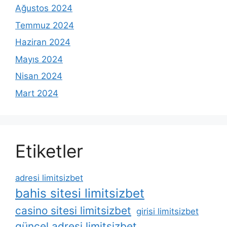
Ağustos 2024
Temmuz 2024
Haziran 2024
Mayıs 2024
Nisan 2024
Mart 2024
Etiketler
adresi limitsizbet
bahis sitesi limitsizbet
casino sitesi limitsizbet
girisi limitsizbet
güncel adresi limitsizbet