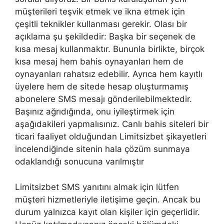
müşterileri teşvik etmek ve ikna etmek için
çeşitli teknikler kullanması gerekir. Olası bir
açıklama şu şekildedir: Başka bir seçenek de
kısa mesaj kullanmaktır. Bununla birlikte, birçok
kısa mesaj hem bahis oynayanları hem de
oynayanları rahatsız edebilir. Ayrıca hem kayıtlı
üyelere hem de sitede hesap oluşturmamış
abonelere SMS mesajı gönderilebilmektedir.
Başınız ağrıdığında, onu iyileştirmek için
aşağıdakileri yapmalısınız. Canlı bahis siteleri bir
ticari faaliyet olduğundan Limitsizbet şikayetleri
incelendiğinde sitenin hala çözüm sunmaya
odaklandığı sonucuna varılmıştır
Limitsizbet SMS yanıtını almak için lütfen
müşteri hizmetleriyle iletişime geçin. Ancak bu
durum yalnızca kayıt olan kişiler için geçerlidir.