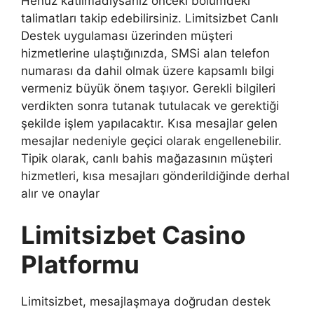
Henüz katılmadıysanız önceki bölümdeki
talimatları takip edebilirsiniz. Limitsizbet Canlı
Destek uygulaması üzerinden müşteri
hizmetlerine ulaştığınızda, SMSi alan telefon
numarası da dahil olmak üzere kapsamlı bilgi
vermeniz büyük önem taşıyor. Gerekli bilgileri
verdikten sonra tutanak tutulacak ve gerektiği
şekilde işlem yapılacaktır. Kısa mesajlar gelen
mesajlar nedeniyle geçici olarak engellenebilir.
Tipik olarak, canlı bahis mağazasının müşteri
hizmetleri, kısa mesajları gönderildiğinde derhal
alır ve onaylar
Limitsizbet Casino
Platformu
Limitsizbet, mesajlaşmaya doğrudan destek