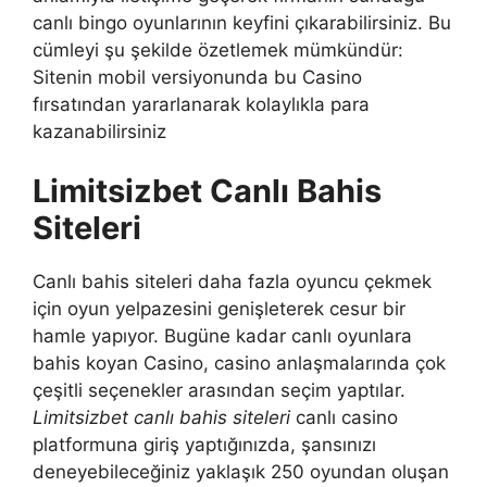
canlı bingo oyunlarının keyfini çıkarabilirsiniz. Bu
cümleyi şu şekilde özetlemek mümkündür:
Sitenin mobil versiyonunda bu Casino
fırsatından yararlanarak kolaylıkla para
kazanabilirsiniz
Limitsizbet Canlı Bahis
Siteleri
Canlı bahis siteleri daha fazla oyuncu çekmek
için oyun yelpazesini genişleterek cesur bir
hamle yapıyor. Bugüne kadar canlı oyunlara
bahis koyan Casino, casino anlaşmalarında çok
çeşitli seçenekler arasından seçim yaptılar.
Limitsizbet canlı bahis siteleri
canlı casino
platformuna giriş yaptığınızda, şansınızı
deneyebileceğiniz yaklaşık 250 oyundan oluşan