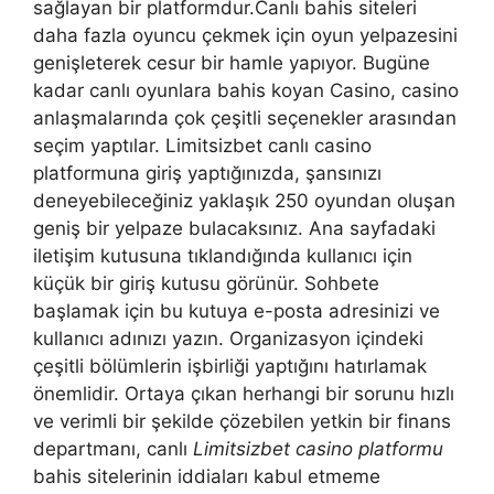
sağlayan bir platformdur.Canlı bahis siteleri
daha fazla oyuncu çekmek için oyun yelpazesini
genişleterek cesur bir hamle yapıyor. Bugüne
kadar canlı oyunlara bahis koyan Casino, casino
anlaşmalarında çok çeşitli seçenekler arasından
seçim yaptılar. Limitsizbet canlı casino
platformuna giriş yaptığınızda, şansınızı
deneyebileceğiniz yaklaşık 250 oyundan oluşan
geniş bir yelpaze bulacaksınız. Ana sayfadaki
iletişim kutusuna tıklandığında kullanıcı için
küçük bir giriş kutusu görünür. Sohbete
başlamak için bu kutuya e-posta adresinizi ve
kullanıcı adınızı yazın. Organizasyon içindeki
çeşitli bölümlerin işbirliği yaptığını hatırlamak
önemlidir. Ortaya çıkan herhangi bir sorunu hızlı
ve verimli bir şekilde çözebilen yetkin bir finans
departmanı, canlı
Limitsizbet casino platformu
bahis sitelerinin iddiaları kabul etmeme