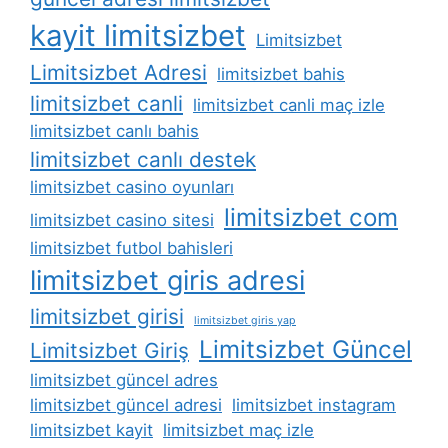
kayit limitsizbet
Limitsizbet
Limitsizbet Adresi
limitsizbet bahis
limitsizbet canli
limitsizbet canli maç izle
limitsizbet canlı bahis
limitsizbet canlı destek
limitsizbet casino oyunları
limitsizbet com
limitsizbet casino sitesi
limitsizbet futbol bahisleri
limitsizbet giris adresi
limitsizbet girisi
limitsizbet giris yap
Limitsizbet Güncel
Limitsizbet Giriş
limitsizbet güncel adres
limitsizbet güncel adresi
limitsizbet instagram
limitsizbet kayit
limitsizbet maç izle