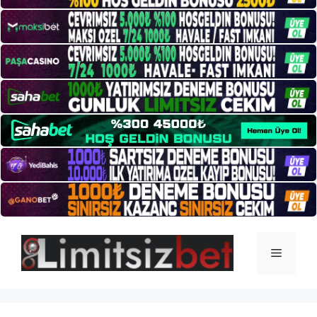
İçeriğe
atla
Menü