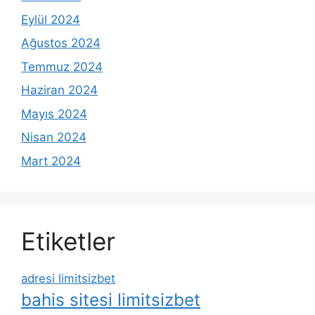
Eylül 2024
Ağustos 2024
Temmuz 2024
Haziran 2024
Mayıs 2024
Nisan 2024
Mart 2024
Etiketler
adresi limitsizbet
bahis sitesi limitsizbet