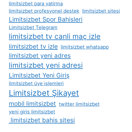
limitsizbet para yatirma
limitsizbet profesyonel destek
limitsizbet sitesi
Limitsizbet Spor Bahisleri
Limitsizbet Telegram
limitsizbet tv canli maç izle
limitsizbet tv izle
limitsizbet whatsapp
limitsizbet yeni adres
limitsizbet yeni adresi
Limitsizbet Yeni Giriş
limitsizbet üye i̇şlemleri
Limitsizbet Şikayet
mobil limitsizbet
twitter limitsizbet
yeni giris limitsizbet
limitsizbet bahis sitesi