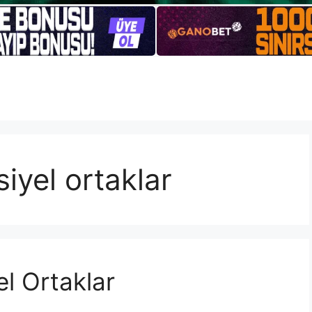
siyel ortaklar
el Ortaklar