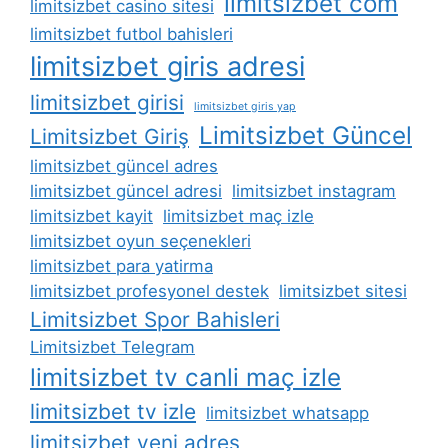
limitsizbet com
limitsizbet casino sitesi
limitsizbet futbol bahisleri
limitsizbet giris adresi
limitsizbet girisi
limitsizbet giris yap
Limitsizbet Güncel
Limitsizbet Giriş
limitsizbet güncel adres
limitsizbet güncel adresi
limitsizbet instagram
limitsizbet kayit
limitsizbet maç izle
limitsizbet oyun seçenekleri
limitsizbet para yatirma
limitsizbet profesyonel destek
limitsizbet sitesi
Limitsizbet Spor Bahisleri
Limitsizbet Telegram
limitsizbet tv canli maç izle
limitsizbet tv izle
limitsizbet whatsapp
limitsizbet yeni adres