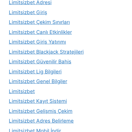
Limitsizbet Adresi
Limitsizbet Giriş
Limitsizbet Çekim Sınırları
Limitsizbet Canlı Etkinlikler
Limitsizbet Giriş Yatırımı
Limitsizbet Blackjack Stratejileri
Limitsizbet Güvenilir Bahis
Limitsizbet Lig Bilgileri
Limitsizbet Genel Bilgiler
Limitsizbet
Limitsizbet Kayıt Sistemi
Limitsizbet Gelişmiş Çekim
Limitsizbet Adres Belirleme
Limitsizbet Mobil İndir