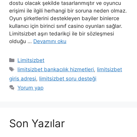
dostu olacak şekilde tasarlanmıştır ve oyuncu
erişimi ile ilgili herhangi bir soruna neden olmaz.
Oyun şirketlerini destekleyen bayiler binlerce
kullanıcı için birinci sınıf casino oyunları sağlar.
Limitsizbet aşırı tedarikçi ile bir sözleşmesi
olduğu …
Devamını oku
Kategoriler
Limitsizbet
Etiketler
limitsizbet bankacılık hizmetleri
,
limitsizbet
giris adresi
,
limitsizbet soru desteği
Yorum yap
Son Yazılar