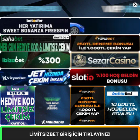
×
LİMİTSİZBET GİRİŞ İÇİN TIKLAYINIZ!