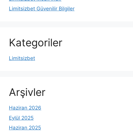
Limitsizbet Güvenilir Bilgiler
Kategoriler
Limitsizbet
Arşivler
Haziran 2026
Eylül 2025
Haziran 2025